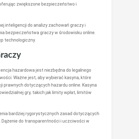
, oferując zwiększone bezpieczeństwo i
 inteligencji do analizy zachowań graczy i
nia bezpieczeństwa graczy w środowisku online.
ęp technologiczny.
Graczy
cencja hazardowa jest niezbędna do legalnego
wości. Ważne jest, aby wybierać kasyna, które
ji prawnych dotyczących hazardu online. Kasyna
dzialnej gry, takich jak limity wpłat, limitów
enia bardziej rygorystycznych zasad dotyczących
 Dążenie do transparentności i uczciwości w