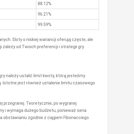
88.12%
96.21%
99.59%
ch. Sloty o niskiej wariancji oferują częste, ale
zależy od Twoich preferencji i strategii gry.
y należy ustalić limit kwoty, którą jesteśmy
. Istotne jest również ustalenie limitu czasowego
j przegranej. Teoretycznie, po wygranej
wny i wymaga dużego budżetu, ponieważ seria
a obstawianiu zgodnie z ciągiem Fibonacciego.