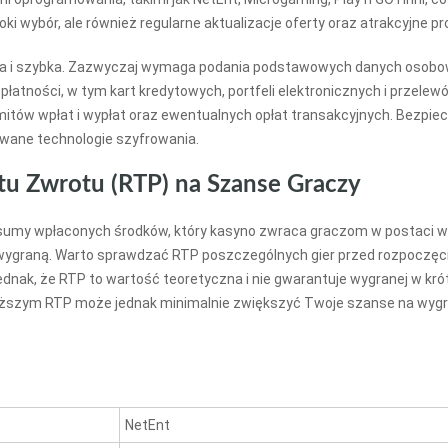
roki wybór, ale również regularne aktualizacje oferty oraz atrakcyjne p
ta i szybka. Zazwyczaj wymaga podania podstawowych danych osobowyc
tności, w tym kart kredytowych, portfeli elektronicznych i przele
tów wpłat i wypłat oraz ewentualnych opłat transakcyjnych. Bezpiecz
ane technologie szyfrowania.
u Zwrotu (RTP) na Szanse Graczy
nt sumy wpłaconych środków, który kasyno zwraca graczom w postaci 
wygraną. Warto sprawdzać RTP poszczególnych gier przed rozpoczęci
jednak, że RTP to wartość teoretyczna i nie gwarantuje wygranej w kr
 wyższym RTP może jednak minimalnie zwiększyć Twoje szanse na wygr
NetEnt