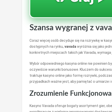
Szansa wygranej z vavad
Coraz więcej osób decyduje się na rozrywkę w kas
dostępnych na rynku,
vavada
wyróżnia się jako jedn
konkretnych miejscach takich jak Vavada, wymaga j
Wybór odpowiedniego kasyna online nie powinien by
oczywiście warunki bonusowe. Kluczem do sukcesu, 
traktuje kasyno online jako formę rozrywki, podcz
przypadkach ważne jest, aby pamiętać o umiarze i 
Zrozumienie Funkcjonowa
Kasyno Vavada oferuje bogaty asortyment gier, obej
współpracuje z wieloma renomowanymi dostawcami op