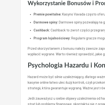
Wykorzystanie Bonusów i Pro
Premie powitalne:
Kasyno Vavada często oferu
Darmowe spiny:
Darmowe spiny pozwalają na 
Cashback:
Cashback to zwrot części przegran
Program lojalnościowy:
Regularni gracze mogą
Przed skorzystaniem z bonusu należy zawsze zapozn
wypłacić wygrane. Warto również sprawdzić, jakie g
Psychologia Hazardu i Kon
Hazard może być silnie uzależniający, dlatego w
kasynie online łatwo ulec iluzji kontroli, czyli pr
strategii, która gwarantuje wygraną. Ważne jest ró
Jeśli zauważysz u siebie objawy uzależnienia od ha
strat lub problemy finansowe, skontaktuj się z orga