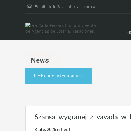
Email :
info@carlaferrari.com.ar
H
News
Check out market updates
Szansa_wygranej_z_vavada_w_ka
3 julio, 2026
in
Post