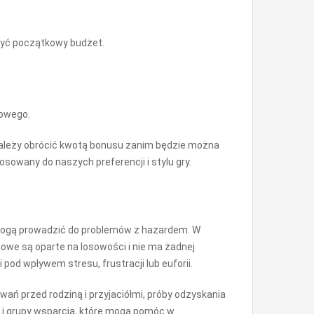
zyć początkowy budżet.
iowego.
 należy obrócić kwotą bonusu zanim będzie można
sowany do naszych preferencji i stylu gry.
 mogą prowadzić do problemów z hazardem. W
ynowe są oparte na losowości i nie ma żadnej
pod wpływem stresu, frustracji lub euforii.
wań przed rodziną i przyjaciółmi, próby odzyskania
ie i grupy wsparcia, które mogą pomóc w