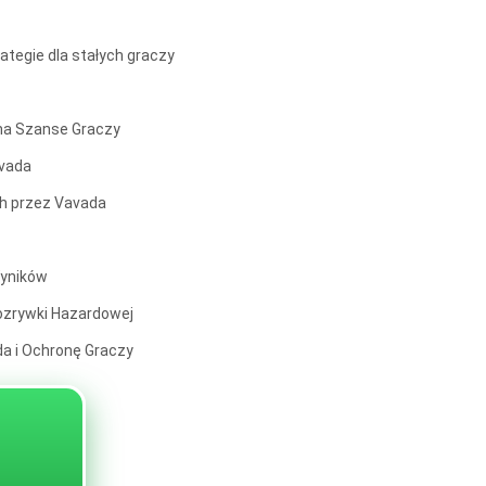
ategie dla stałych graczy
na Szanse Graczy
avada
h przez Vavada
Wyników
ozrywki Hazardowej
da i Ochronę Graczy