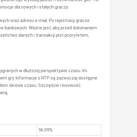
romocje dla nowych i stałych graczy.
h oraz adresu e-mail. Po rejestracji gracze
wów bankowych. Ważne jest, aby przed dokonaniem
eństwo danych i transakcji jest priorytetem,
wygranych w dłuższej perspektywie czasu. Im
em gry. Informacje o RTP są zazwyczaj dostępne
ótkim okresie czasu. Szczęście i losowość
aną.
96.09%