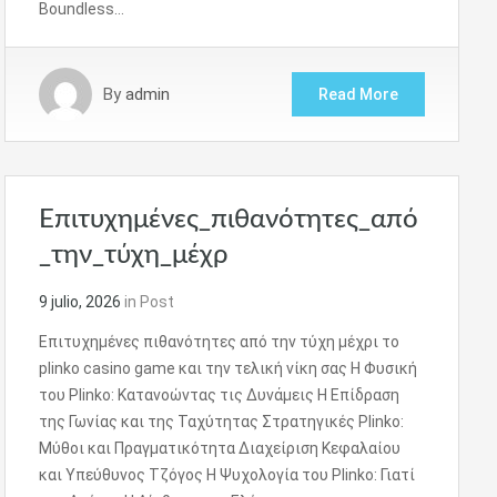
Boundless…
By
admin
Read More
Επιτυχημένες_πιθανότητες_από
_την_τύχη_μέχρ
9 julio, 2026
in
Post
Επιτυχημένες πιθανότητες από την τύχη μέχρι το
plinko casino game και την τελική νίκη σας Η Φυσική
του Plinko: Κατανοώντας τις Δυνάμεις Η Επίδραση
της Γωνίας και της Ταχύτητας Στρατηγικές Plinko:
Μύθοι και Πραγματικότητα Διαχείριση Κεφαλαίου
και Υπεύθυνος Τζόγος Η Ψυχολογία του Plinko: Γιατί