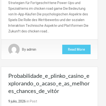
Strategien für Fortgeschrittene Power-Ups und
Spezialitems im chicken road game Die Bedeutung
von In-App-Käufen Die psychologischen Aspekte des
Spiels Die Rolle des Wettbewerbs und der sozialen
Interaktion Technische Aspekte und Plattformen Die
Zukunft des chicken road…
By
admin
Read More
Probabilidade_e_plinko_casino_e
xplorando_o_acaso_e_as_melhor
es_chances_de_vitór
9 julio, 2026
in
Post