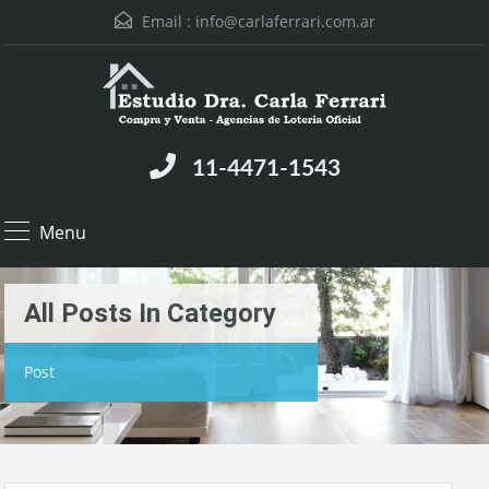
Email :
info@carlaferrari.com.ar
11-4471-1543
Menu
All Posts In Category
Post