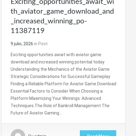
Exciting_opportunities_await_wi
th_aviator_game_download_and
_increased_winning_po-
11387119
9 julio, 2026
in
Post
Exciting opportunities await with aviator game
download and increased winning potential today
Understanding the Mechanics of the Aviator Game
Strategic Considerations for Successful Gameplay
Finding a Reliable Platform for Aviator Game Download
Essential Factors to Consider When Choosing a
Platform Maximizing Your Winnings: Advanced
Techniques The Role of Bankroll Management The
Future of Aviator Gaming…