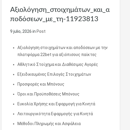
Αξιολόγηση_στοιχημάτων_και_α
ποδόσεων_με_τη-11923813
9 julio, 2026
in
Post
Αξιολόγηση στοιχημάτων και αποδόσεων με την
πλατφόρμα 22bet για αξιόπισους παίκτες
Αθλητικό Στοίχημα και Διαθέσιμες Αγορές
Εξειδικευμένες Επιλογές Στοιχημάτων
Προσφορές και Μπόνους
Όροι και Προϋποθέσεις Μπόνους
Ευκολία Χρήσης και Εφαρμογή για Κινητά
Λειτουργικότητα Εφαρμογής για Κινητά
Μέθοδοι Πληρωμής και Ασφάλεια