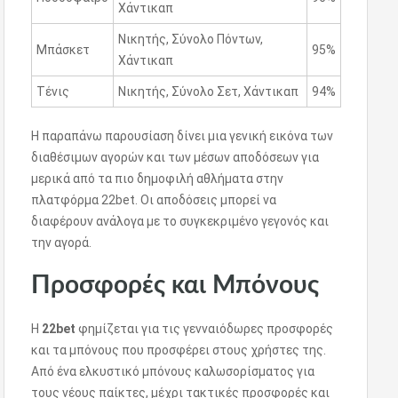
Χάντικαπ
Νικητής, Σύνολο Πόντων,
Μπάσκετ
95%
Χάντικαπ
Τένις
Νικητής, Σύνολο Σετ, Χάντικαπ
94%
Η παραπάνω παρουσίαση δίνει μια γενική εικόνα των
διαθέσιμων αγορών και των μέσων αποδόσεων για
μερικά από τα πιο δημοφιλή αθλήματα στην
πλατφόρμα 22bet. Οι αποδόσεις μπορεί να
διαφέρουν ανάλογα με το συγκεκριμένο γεγονός και
την αγορά.
Προσφορές και Μπόνους
Η
22bet
φημίζεται για τις γενναιόδωρες προσφορές
και τα μπόνους που προσφέρει στους χρήστες της.
Από ένα ελκυστικό μπόνους καλωσορίσματος για
τους νέους παίκτες, μέχρι τακτικές προσφορές και