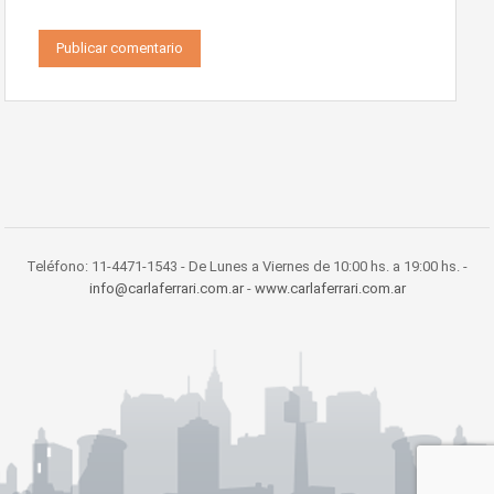
Teléfono: 11-4471-1543 - De Lunes a Viernes de 10:00 hs. a 19:00 hs. -
info@carlaferrari.com.ar
-
www.carlaferrari.com.ar