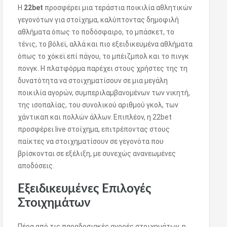
Η
22bet
προσφέρει μια τεράστια ποικιλία αθλητικών
γεγονότων για στοίχημα, καλύπτοντας δημοφιλή
αθλήματα όπως το ποδόσφαιρο, το μπάσκετ, το
τένις, το βόλεϊ, αλλά και πιο εξειδικευμένα αθλήματα
όπως το χόκεϊ επί πάγου, το μπέιζμπολ και το πινγκ
πονγκ. Η πλατφόρμα παρέχει στους χρήστες της τη
δυνατότητα να στοιχηματίσουν σε μια μεγάλη
ποικιλία αγορών, συμπεριλαμβανομένων των νικητή,
της ισοπαλίας, του συνολικού αριθμού γκολ, των
χάντικαπ και πολλών άλλων. Επιπλέον, η 22bet
προσφέρει live στοίχημα, επιτρέποντας στους
παίκτες να στοιχηματίσουν σε γεγονότα που
βρίσκονται σε εξέλιξη, με συνεχώς ανανεωμένες
αποδόσεις.
Εξειδικευμένες Επιλογές
Στοιχημάτων
Πέρα από τις παραδοσιακές αγορές στοιχημάτων, η