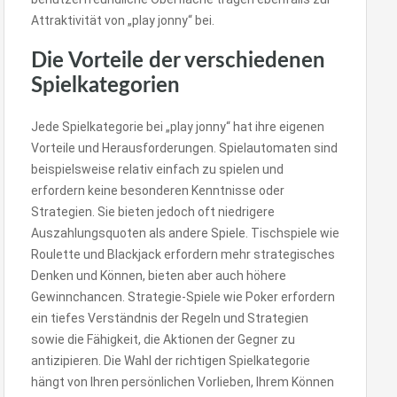
Attraktivität von „play jonny“ bei.
Die Vorteile der verschiedenen
Spielkategorien
Jede Spielkategorie bei „play jonny“ hat ihre eigenen
Vorteile und Herausforderungen. Spielautomaten sind
beispielsweise relativ einfach zu spielen und
erfordern keine besonderen Kenntnisse oder
Strategien. Sie bieten jedoch oft niedrigere
Auszahlungsquoten als andere Spiele. Tischspiele wie
Roulette und Blackjack erfordern mehr strategisches
Denken und Können, bieten aber auch höhere
Gewinnchancen. Strategie-Spiele wie Poker erfordern
ein tiefes Verständnis der Regeln und Strategien
sowie die Fähigkeit, die Aktionen der Gegner zu
antizipieren. Die Wahl der richtigen Spielkategorie
hängt von Ihren persönlichen Vorlieben, Ihrem Können