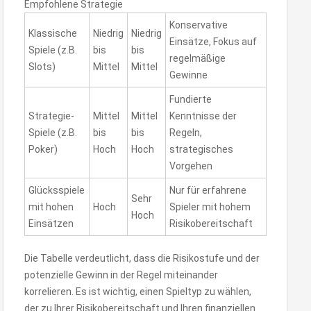
Empfohlene Strategie
Konservative
Klassische
Niedrig
Niedrig
Einsätze, Fokus auf
Spiele (z.B.
bis
bis
regelmäßige
Slots)
Mittel
Mittel
Gewinne
Fundierte
Strategie-
Mittel
Mittel
Kenntnisse der
Spiele (z.B.
bis
bis
Regeln,
Poker)
Hoch
Hoch
strategisches
Vorgehen
Glücksspiele
Nur für erfahrene
Sehr
mit hohen
Hoch
Spieler mit hohem
Hoch
Einsätzen
Risikobereitschaft
Die Tabelle verdeutlicht, dass die Risikostufe und der
potenzielle Gewinn in der Regel miteinander
korrelieren. Es ist wichtig, einen Spieltyp zu wählen,
der zu Ihrer Risikobereitschaft und Ihren finanziellen