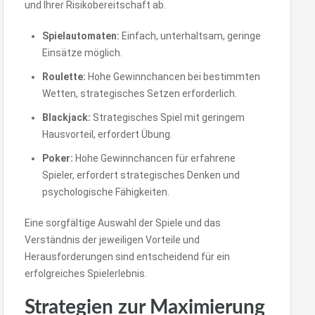
und Ihrer Risikobereitschaft ab.
Spielautomaten:
Einfach, unterhaltsam, geringe
Einsätze möglich.
Roulette:
Hohe Gewinnchancen bei bestimmten
Wetten, strategisches Setzen erforderlich.
Blackjack:
Strategisches Spiel mit geringem
Hausvorteil, erfordert Übung.
Poker:
Hohe Gewinnchancen für erfahrene
Spieler, erfordert strategisches Denken und
psychologische Fähigkeiten.
Eine sorgfältige Auswahl der Spiele und das
Verständnis der jeweiligen Vorteile und
Herausforderungen sind entscheidend für ein
erfolgreiches Spielerlebnis.
Strategien zur Maximierung