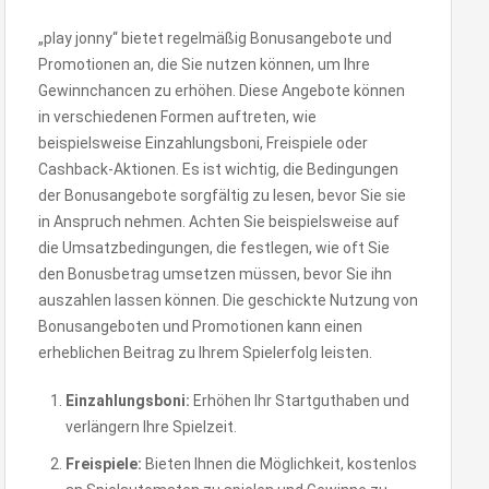
„play jonny“ bietet regelmäßig Bonusangebote und
Promotionen an, die Sie nutzen können, um Ihre
Gewinnchancen zu erhöhen. Diese Angebote können
in verschiedenen Formen auftreten, wie
beispielsweise Einzahlungsboni, Freispiele oder
Cashback-Aktionen. Es ist wichtig, die Bedingungen
der Bonusangebote sorgfältig zu lesen, bevor Sie sie
in Anspruch nehmen. Achten Sie beispielsweise auf
die Umsatzbedingungen, die festlegen, wie oft Sie
den Bonusbetrag umsetzen müssen, bevor Sie ihn
auszahlen lassen können. Die geschickte Nutzung von
Bonusangeboten und Promotionen kann einen
erheblichen Beitrag zu Ihrem Spielerfolg leisten.
Einzahlungsboni:
Erhöhen Ihr Startguthaben und
verlängern Ihre Spielzeit.
Freispiele:
Bieten Ihnen die Möglichkeit, kostenlos