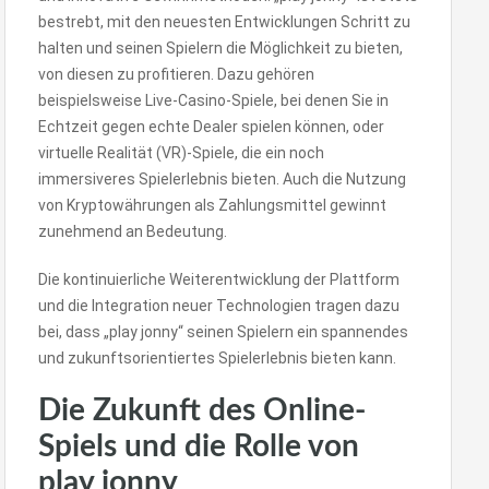
bestrebt, mit den neuesten Entwicklungen Schritt zu
halten und seinen Spielern die Möglichkeit zu bieten,
von diesen zu profitieren. Dazu gehören
beispielsweise Live-Casino-Spiele, bei denen Sie in
Echtzeit gegen echte Dealer spielen können, oder
virtuelle Realität (VR)-Spiele, die ein noch
immersiveres Spielerlebnis bieten. Auch die Nutzung
von Kryptowährungen als Zahlungsmittel gewinnt
zunehmend an Bedeutung.
Die kontinuierliche Weiterentwicklung der Plattform
und die Integration neuer Technologien tragen dazu
bei, dass „play jonny“ seinen Spielern ein spannendes
und zukunftsorientiertes Spielerlebnis bieten kann.
Die Zukunft des Online-
Spiels und die Rolle von
play jonny