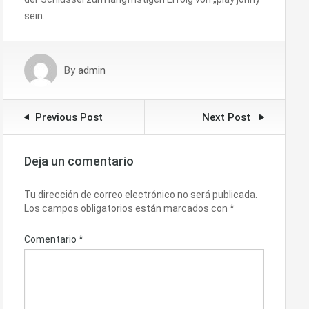
sein.
By
admin
Previous Post
Next Post
Deja un comentario
Tu dirección de correo electrónico no será publicada.
Los campos obligatorios están marcados con
*
Comentario
*