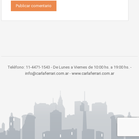
Teléfono: 11-4471-1543 - De Lunes a Viernes de 10:00 hs. a 19:00 hs. -
info@carlaferrari.com.ar
-
www.carlaferrari.com.ar