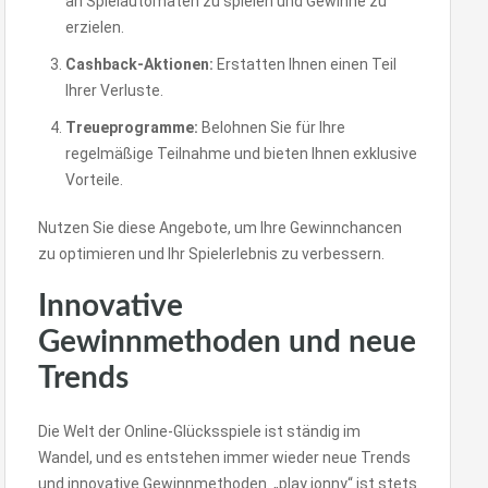
an Spielautomaten zu spielen und Gewinne zu
erzielen.
Cashback-Aktionen:
Erstatten Ihnen einen Teil
Ihrer Verluste.
Treueprogramme:
Belohnen Sie für Ihre
regelmäßige Teilnahme und bieten Ihnen exklusive
Vorteile.
Nutzen Sie diese Angebote, um Ihre Gewinnchancen
zu optimieren und Ihr Spielerlebnis zu verbessern.
Innovative
Gewinnmethoden und neue
Trends
Die Welt der Online-Glücksspiele ist ständig im
Wandel, und es entstehen immer wieder neue Trends
und innovative Gewinnmethoden. „play jonny“ ist stets