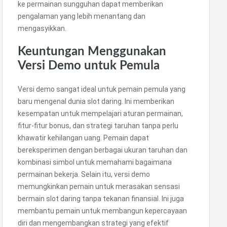
ke permainan sungguhan dapat memberikan
pengalaman yang lebih menantang dan
mengasyikkan.
Keuntungan Menggunakan
Versi Demo untuk Pemula
Versi demo sangat ideal untuk pemain pemula yang
baru mengenal dunia slot daring. Ini memberikan
kesempatan untuk mempelajari aturan permainan,
fitur-fitur bonus, dan strategi taruhan tanpa perlu
khawatir kehilangan uang. Pemain dapat
bereksperimen dengan berbagai ukuran taruhan dan
kombinasi simbol untuk memahami bagaimana
permainan bekerja. Selain itu, versi demo
memungkinkan pemain untuk merasakan sensasi
bermain slot daring tanpa tekanan finansial. Ini juga
membantu pemain untuk membangun kepercayaan
diri dan mengembangkan strategi yang efektif