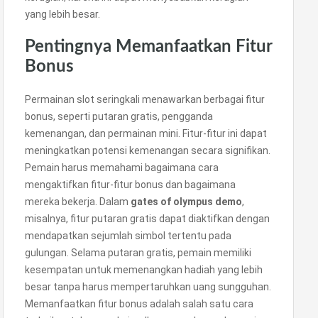
yang lebih besar.
Pentingnya Memanfaatkan Fitur
Bonus
Permainan slot seringkali menawarkan berbagai fitur
bonus, seperti putaran gratis, pengganda
kemenangan, dan permainan mini. Fitur-fitur ini dapat
meningkatkan potensi kemenangan secara signifikan.
Pemain harus memahami bagaimana cara
mengaktifkan fitur-fitur bonus dan bagaimana
mereka bekerja. Dalam
gates of olympus demo
,
misalnya, fitur putaran gratis dapat diaktifkan dengan
mendapatkan sejumlah simbol tertentu pada
gulungan. Selama putaran gratis, pemain memiliki
kesempatan untuk memenangkan hadiah yang lebih
besar tanpa harus mempertaruhkan uang sungguhan.
Memanfaatkan fitur bonus adalah salah satu cara