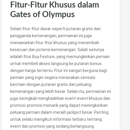
Fitur-Fitur Khusus dalam
Gates of Olympus
Selain fitur-fitur dasar seperti putaran gratis dan
pengganda kemenangan, permainan ini juga
menawarkan fitur-fitur khusus yang menambah
keseruan dan potensi kemenangan. Salah satunya
adalah fitur Buy Feature, yang memungkinkan pemain
untuk membeli akses langsung ke putaran bonus
dengan harga tertentu. Fitur ini sangat berguna bagi
pemain yang ingin segera merasakan sensasi
bermain dengan putaran gratis dan peluang
kemenangan yang lebih besar. Selain itu, permainan ini
juga seringkali menghadirkan event-event khusus dan
promosi-promosi menarik yang dapat meningkatkan
peluang pemain dalam meraih jackpot besar. Penting
untuk selalu mengikuti informasi terbaru tentang
event dan promosi yang sedang berlangsung.