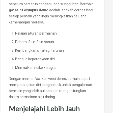
sebelum bertaruh dengan uang sungguhan. Bermain
gates of olympus demo
adalah langkah cerdas bagi
setiap pemain yang ingin meningkatkan peluang
kemenangan mereka.
Pelajari aturan permainan.
Pahami fitur-fitur bonus.
Kembangkan strategi taruhan.
Bangun kepercayaan diri.
Minimalkan risiko kerugian.
Dengan memanfaatkan versi demo, pemain dapat
mempersiapkan diri dengan baik untuk pengalaman
bermain yang lebih sukses dan menguntungkan
dalam permainan slot daring.
Menjelajahi Lebih Jauh