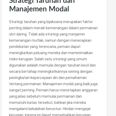
Strategi Taruhan dan
Manajemen Modal
Strategi taruhan yang bijaksana merupakan faktor
penting dalam meraih kemenangan dalam permainan
slot daring. Tidak ada strategi yang menjamin
kemenangan mutlak, namun dengan menerapkan
pendekatan yang terencana, pemain dapat
meningkatkan peluang mereka dan meminimalkan
risiko kerugian. Salah satu strategi yang umum
digunakan adalah memulai dengan taruhan kecil dan
secara bertahap meningkatkannya seiring dengan
peningkatan kepercayaan diri dan pemahaman
tentang permainan. Manajemen modal yang baik juga
sangat penting. Pemain harus menetapkan anggaran
yang jelas sebelum memulai permainan dan
mematuhi batas tersebut, bahkan jika mereka
mengalami kekalahan beruntun. Hindari mengejar
kerugian, karena ini dapat menyebabkan kerugian