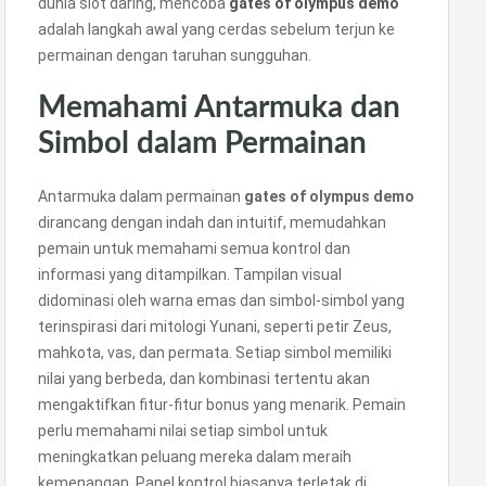
dunia slot daring, mencoba
gates of olympus demo
adalah langkah awal yang cerdas sebelum terjun ke
permainan dengan taruhan sungguhan.
Memahami Antarmuka dan
Simbol dalam Permainan
Antarmuka dalam permainan
gates of olympus demo
dirancang dengan indah dan intuitif, memudahkan
pemain untuk memahami semua kontrol dan
informasi yang ditampilkan. Tampilan visual
didominasi oleh warna emas dan simbol-simbol yang
terinspirasi dari mitologi Yunani, seperti petir Zeus,
mahkota, vas, dan permata. Setiap simbol memiliki
nilai yang berbeda, dan kombinasi tertentu akan
mengaktifkan fitur-fitur bonus yang menarik. Pemain
perlu memahami nilai setiap simbol untuk
meningkatkan peluang mereka dalam meraih
kemenangan. Panel kontrol biasanya terletak di