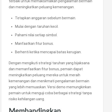
terbaik untuk memaksimalkan pengalaman bermain
dan meningkatkan peluang kemenangan.
Tetapkan anggaran sebelum bermain.
Mulai dengan taruhan kecil.
Pahami nilai setiap simbol.
Manfaatkan fitur bonus.
Berhenti ketika mencapai batas kerugian.
Dengan mengikuti strategi taruhan yang bijaksana
dan memanfaatkan fitur bonus, pemain dapat
meningkatkan peluang mereka untuk meraih
kemenangan dan menikmati pengalaman bermain
yang lebih memuaskan. Versi demo memungkinkan
pemain untuk menguji coba berbagai strategi tanpa
risiko kehilangan uang.
Membandingkan