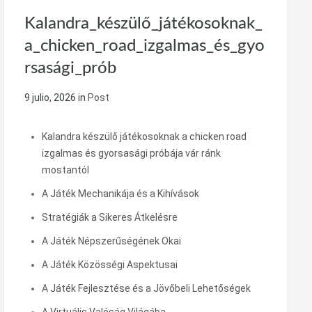
Kalandra_készülő_játékosoknak_
a_chicken_road_izgalmas_és_gyo
rsasági_prób
9 julio, 2026
in
Post
Kalandra készülő játékosoknak a chicken road
izgalmas és gyorsasági próbája vár ránk
mostantól
A Játék Mechanikája és a Kihívások
Stratégiák a Sikeres Átkelésre
A Játék Népszerűségének Okai
A Játék Közösségi Aspektusai
A Játék Fejlesztése és a Jövőbeli Lehetőségek