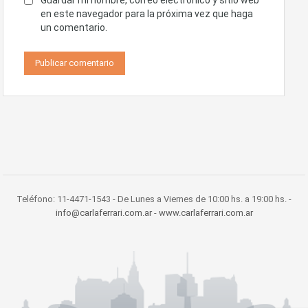
Guardar mi nombre, correo electrónico y sitio web
en este navegador para la próxima vez que haga
un comentario.
Teléfono: 11-4471-1543 - De Lunes a Viernes de 10:00 hs. a 19:00 hs. -
info@carlaferrari.com.ar
-
www.carlaferrari.com.ar