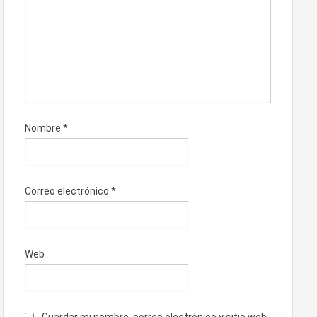
Nombre
*
Correo electrónico
*
Web