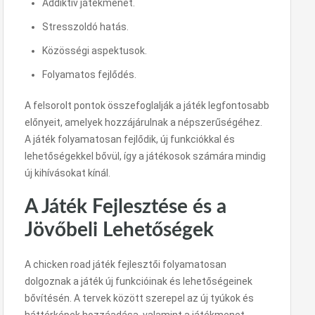
Addiktív játékmenet.
Stresszoldó hatás.
Közösségi aspektusok.
Folyamatos fejlődés.
A felsorolt pontok összefoglalják a játék legfontosabb
előnyeit, amelyek hozzájárulnak a népszerűségéhez.
A játék folyamatosan fejlődik, új funkciókkal és
lehetőségekkel bővül, így a játékosok számára mindig
új kihívásokat kínál.
A Játék Fejlesztése és a
Jövőbeli Lehetőségek
A chicken road játék fejlesztői folyamatosan
dolgoznak a játék új funkcióinak és lehetőségeinek
bővítésén. A tervek között szerepel az új tyúkok és