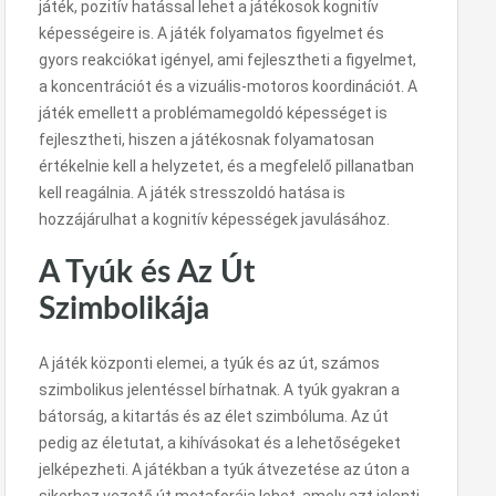
játék, pozitív hatással lehet a játékosok kognitív
képességeire is. A játék folyamatos figyelmet és
gyors reakciókat igényel, ami fejlesztheti a figyelmet,
a koncentrációt és a vizuális-motoros koordinációt. A
játék emellett a problémamegoldó képességet is
fejlesztheti, hiszen a játékosnak folyamatosan
értékelnie kell a helyzetet, és a megfelelő pillanatban
kell reagálnia. A játék stresszoldó hatása is
hozzájárulhat a kognitív képességek javulásához.
A Tyúk és Az Út
Szimbolikája
A játék központi elemei, a tyúk és az út, számos
szimbolikus jelentéssel bírhatnak. A tyúk gyakran a
bátorság, a kitartás és az élet szimbóluma. Az út
pedig az életutat, a kihívásokat és a lehetőségeket
jelképezheti. A játékban a tyúk átvezetése az úton a