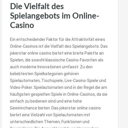
Die Vielfalt des
Spielangebots im Online-
Casino
Ein entscheidender Faktor für die Attraktivität eines
Online-Casinos ist die Vielfalt des Spielangebots. Das
jokerstar online casino bietet eine breite Palette an
Spielen, die sowohl klassische Casino-Favoriten als
auch moderne Innovationen umfasst. Zu den
beliebtesten Spielkategorien gehören
Spielautomaten, Tischspiele, Live-Casino-Spiele und
Video-Poker. Spielautomaten sind in der Regel die am
häufigsten gespielten Spiele in Online-Casinos, da sie
einfach zu bedienen sind und eine hohe
Gewinnchance bieten. Das jokerstar online casino
bietet eine Vielzahl von Spielautomaten mit
unterschiedlichen Themen, Funktionen und