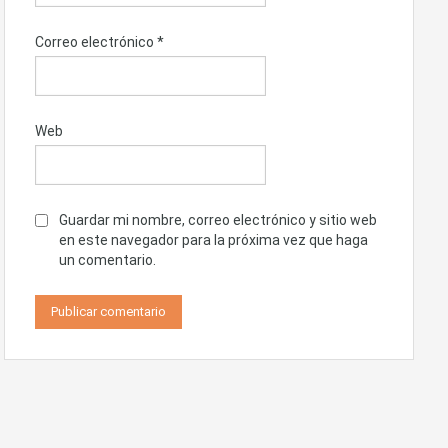
Correo electrónico
*
Web
Guardar mi nombre, correo electrónico y sitio web
en este navegador para la próxima vez que haga
un comentario.