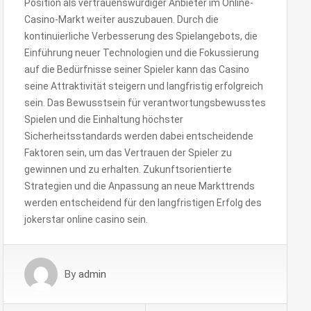
Position als vertrauenswürdiger Anbieter im Online-
Casino-Markt weiter auszubauen. Durch die
kontinuierliche Verbesserung des Spielangebots, die
Einführung neuer Technologien und die Fokussierung
auf die Bedürfnisse seiner Spieler kann das Casino
seine Attraktivität steigern und langfristig erfolgreich
sein. Das Bewusstsein für verantwortungsbewusstes
Spielen und die Einhaltung höchster
Sicherheitsstandards werden dabei entscheidende
Faktoren sein, um das Vertrauen der Spieler zu
gewinnen und zu erhalten. Zukunftsorientierte
Strategien und die Anpassung an neue Markttrends
werden entscheidend für den langfristigen Erfolg des
jokerstar online casino sein.
By
admin