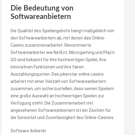
Die Bedeutung von
Softwareanbietern
Die Qualität des Spielangebots hängt maßgeblich von
den Softwareanbietern ab, mit denen das Online-
Casino zusammenarbeitet. Renommierte
Softwareanbieter wie NetEnt, Microgaming und Play'n
GO sind bekannt für ihre hochwertigen Spiele, ihre
innovativen Funktionen und ihre fairen
Auszahlungsquoten. Das jokerstar online casino
arbeitet mit einer Vielzahl von Softwareanbietern
zusammen, um sicherzustellen, dass seinen Spielern
eine große Auswahl an hochwertigen Spielen zur
Verfügung steht. Die Zusammenarbeit mit
angesehenen Softwareanbietern ist ein Zeichen für
die Seriosität und Zuverlässigkeit des Online-Casinos.
Software Anbieter