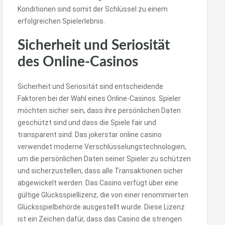
Konditionen sind somit der Schlüssel zu einem
erfolgreichen Spielerlebnis.
Sicherheit und Seriosität
des Online-Casinos
Sicherheit und Seriosität sind entscheidende
Faktoren bei der Wahl eines Online-Casinos. Spieler
möchten sicher sein, dass ihre persönlichen Daten
geschützt sind und dass die Spiele fair und
transparent sind. Das jokerstar online casino
verwendet moderne Verschlüsselungstechnologien,
um die persönlichen Daten seiner Spieler zu schützen
und sicherzustellen, dass alle Transaktionen sicher
abgewickelt werden. Das Casino verfügt über eine
gültige Glücksspiellizenz, die von einer renommierten
Glücksspielbehörde ausgestellt wurde. Diese Lizenz
ist ein Zeichen dafür, dass das Casino die strengen