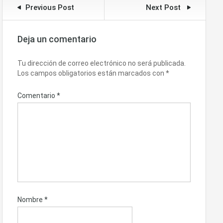
Previous Post
Next Post
Deja un comentario
Tu dirección de correo electrónico no será publicada.
Los campos obligatorios están marcados con
*
Comentario
*
Nombre
*