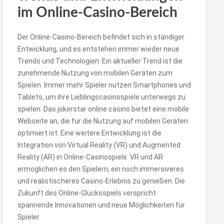
im Online-Casino-Bereich
Der Online-Casino-Bereich befindet sich in ständiger
Entwicklung, und es entstehen immer wieder neue
Trends und Technologien. Ein aktueller Trend ist die
zunehmende Nutzung von mobilen Geräten zum
Spielen. Immer mehr Spieler nutzen Smartphones und
Tablets, um ihre Lieblingscasinospiele unterwegs zu
spielen. Das jokerstar online casino bietet eine mobile
Webseite an, die für die Nutzung auf mobilen Geräten
optimiert ist. Eine weitere Entwicklung ist die
Integration von Virtual Reality (VR) und Augmented
Reality (AR) in Online-Casinospiele. VR und AR
ermöglichen es den Spielern, ein noch immersiveres
und realistischeres Casino-Erlebnis zu genießen. Die
Zukunft des Online-Glücksspiels verspricht
spannende Innovationen und neue Möglichkeiten für
Spieler.