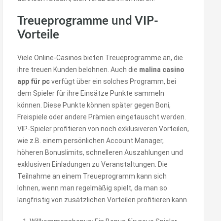
Treueprogramme und VIP-
Vorteile
Viele Online-Casinos bieten Treueprogramme an, die
ihre treuen Kunden belohnen. Auch die
malina casino
app für pc
verfügt über ein solches Programm, bei
dem Spieler für ihre Einsätze Punkte sammeln
können. Diese Punkte können später gegen Boni,
Freispiele oder andere Prämien eingetauscht werden.
VIP-Spieler profitieren von noch exklusiveren Vorteilen,
wie z.B. einem persönlichen Account Manager,
höheren Bonuslimits, schnelleren Auszahlungen und
exklusiven Einladungen zu Veranstaltungen. Die
Teilnahme an einem Treueprogramm kann sich
lohnen, wenn man regelmäßig spielt, da man so
langfristig von zusätzlichen Vorteilen profitieren kann.