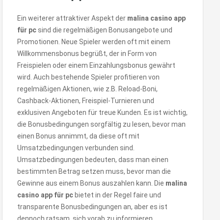
Ein weiterer attraktiver Aspekt der
malina casino app
für pc
sind die regelmäßigen Bonusangebote und
Promotionen. Neue Spieler werden oft mit einem
Willkommensbonus begrüßt, der in Form von
Freispielen oder einem Einzahlungsbonus gewährt
wird. Auch bestehende Spieler profitieren von
regelmäßigen Aktionen, wie z.B. Reload-Boni,
Cashback-Aktionen, Freispiel-Turnieren und
exklusiven Angeboten für treue Kunden. Es ist wichtig,
die Bonusbedingungen sorgfältig zu lesen, bevor man
einen Bonus annimmt, da diese oft mit
Umsatzbedingungen verbunden sind.
Umsatzbedingungen bedeuten, dass man einen
bestimmten Betrag setzen muss, bevor man die
Gewinne aus einem Bonus auszahlen kann. Die
malina
casino app für pc
bietet in der Regel faire und
transparente Bonusbedingungen an, aber es ist
dennoch ratsam, sich vorab zu informieren.