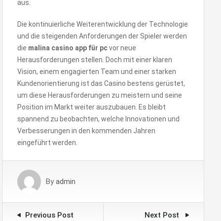
aus.
Die kontinuierliche Weiterentwicklung der Technologie
und die steigenden Anforderungen der Spieler werden
die
malina casino app für pc
vor neue
Herausforderungen stellen. Doch mit einer klaren
Vision, einem engagierten Team und einer starken
Kundenorientierung ist das Casino bestens gerüstet,
um diese Herausforderungen zu meistern und seine
Position im Markt weiter auszubauen. Es bleibt
spannend zu beobachten, welche Innovationen und
Verbesserungen in den kommenden Jahren
eingeführt werden.
By
admin
Previous Post
Next Post