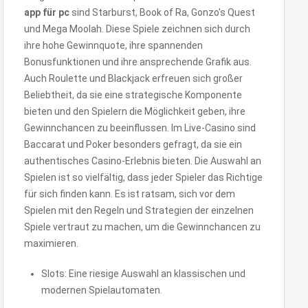
app für pc
sind Starburst, Book of Ra, Gonzo's Quest
und Mega Moolah. Diese Spiele zeichnen sich durch
ihre hohe Gewinnquote, ihre spannenden
Bonusfunktionen und ihre ansprechende Grafik aus.
Auch Roulette und Blackjack erfreuen sich großer
Beliebtheit, da sie eine strategische Komponente
bieten und den Spielern die Möglichkeit geben, ihre
Gewinnchancen zu beeinflussen. Im Live-Casino sind
Baccarat und Poker besonders gefragt, da sie ein
authentisches Casino-Erlebnis bieten. Die Auswahl an
Spielen ist so vielfältig, dass jeder Spieler das Richtige
für sich finden kann. Es ist ratsam, sich vor dem
Spielen mit den Regeln und Strategien der einzelnen
Spiele vertraut zu machen, um die Gewinnchancen zu
maximieren.
Slots: Eine riesige Auswahl an klassischen und
modernen Spielautomaten.