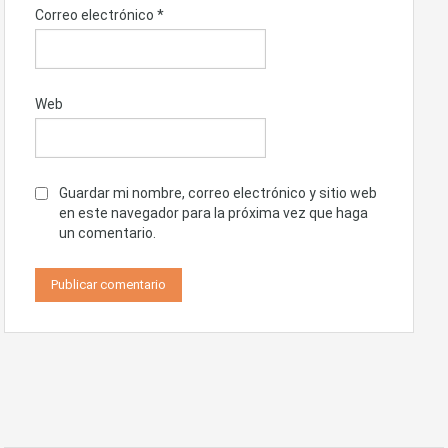
Correo electrónico
*
Web
Guardar mi nombre, correo electrónico y sitio web
en este navegador para la próxima vez que haga
un comentario.