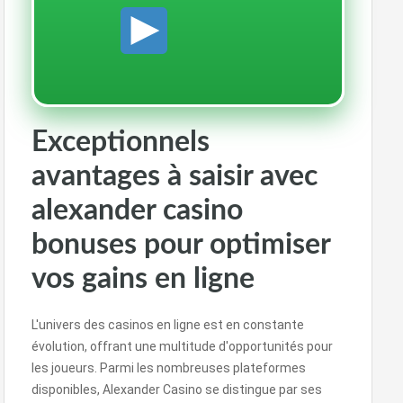
Exceptionnels
avantages à saisir avec
alexander casino
bonuses pour optimiser
vos gains en ligne
L'univers des casinos en ligne est en constante
évolution, offrant une multitude d'opportunités pour
les joueurs. Parmi les nombreuses plateformes
disponibles, Alexander Casino se distingue par ses