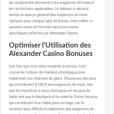
de comprendre pleinement les exigences de mise et
les restrictions applicables. Le tableau ci-dessus
donne un aperçu général des exigences de mise
typiques pour chaque type de bonus, mais celles-ci
peuvent varier en fonction des promotions
spécifiques offertes par Alexander Casino.
Optimiser l'Utilisation des
Alexander Casino Bonuses
Une fois que vous avez réclamé un bonus, il est
crucial de l'utiliser de manière stratégique pour
maximiser vos chances de gains. Choisissez des jeux
qui contribuent à 100 % aux exigences de mise, tels
que les machines à sous classiques et les jeux de
table tels que le blackjack et la roulette. Évitez les jeux
qui contribuent à un faible pourcentage, car ils
rendront plus difficile la réalisation des exigences de