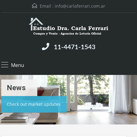
Email :
info@carlaferrari.com.ar
11-4471-1543
Menu
News
Check out market updates