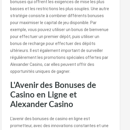
bonuses qui offrent les exigences de mise les plus
basses et les restrictions les plus souples. Une autre
stratégie consiste à combiner différents bonuses
pour maximiser le capital de jeu disponible. Par
exemple, vous pouvez utiliser un bonus de bienvenue
pour effectuer un premier dépôt, puis utiliser un
bonus de recharge pour effectuer des dépôts
ultérieurs. Il est également important de surveiller
régulièrement les promotions spéciales offertes par
Alexander Casino, car elles peuvent offrir des
opportunités uniques de gagner.
L'Avenir des Bonuses de
Casino en Ligne et
Alexander Casino
L'avenir des bonuses de casino en ligne est
prometteur, avec des innovations constantes et une