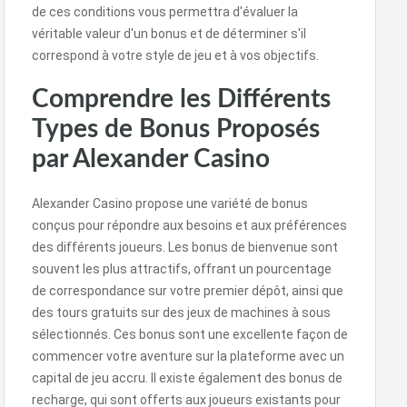
de ces conditions vous permettra d'évaluer la
véritable valeur d'un bonus et de déterminer s'il
correspond à votre style de jeu et à vos objectifs.
Comprendre les Différents
Types de Bonus Proposés
par Alexander Casino
Alexander Casino propose une variété de bonus
conçus pour répondre aux besoins et aux préférences
des différents joueurs. Les bonus de bienvenue sont
souvent les plus attractifs, offrant un pourcentage
de correspondance sur votre premier dépôt, ainsi que
des tours gratuits sur des jeux de machines à sous
sélectionnés. Ces bonus sont une excellente façon de
commencer votre aventure sur la plateforme avec un
capital de jeu accru. Il existe également des bonus de
recharge, qui sont offerts aux joueurs existants pour