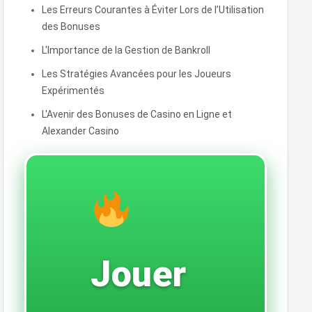
Les Erreurs Courantes à Éviter Lors de l’Utilisation
des Bonuses
L'Importance de la Gestion de Bankroll
Les Stratégies Avancées pour les Joueurs
Expérimentés
L'Avenir des Bonuses de Casino en Ligne et
Alexander Casino
Jouer