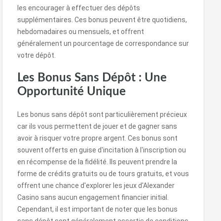
les encourager à effectuer des dépôts
supplémentaires. Ces bonus peuvent être quotidiens,
hebdomadaires ou mensuels, et offrent
généralement un pourcentage de correspondance sur
votre dépôt.
Les Bonus Sans Dépôt : Une
Opportunité Unique
Les bonus sans dépôt sont particulièrement précieux
car ils vous permettent de jouer et de gagner sans
avoir à risquer votre propre argent. Ces bonus sont
souvent offerts en guise d'incitation à l'inscription ou
en récompense de la fidélité. Ils peuvent prendre la
forme de crédits gratuits ou de tours gratuits, et vous
offrent une chance d'explorer les jeux d'Alexander
Casino sans aucun engagement financier initial.
Cependant, il est important de noter que les bonus