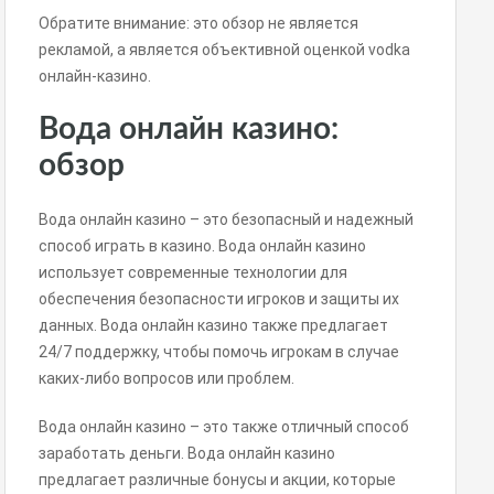
Обратите внимание: это обзор не является
рекламой, а является объективной оценкой vodka
онлайн-казино.
Вода онлайн казино:
обзор
Вода онлайн казино – это безопасный и надежный
способ играть в казино. Вода онлайн казино
использует современные технологии для
обеспечения безопасности игроков и защиты их
данных. Вода онлайн казино также предлагает
24/7 поддержку, чтобы помочь игрокам в случае
каких-либо вопросов или проблем.
Вода онлайн казино – это также отличный способ
заработать деньги. Вода онлайн казино
предлагает различные бонусы и акции, которые