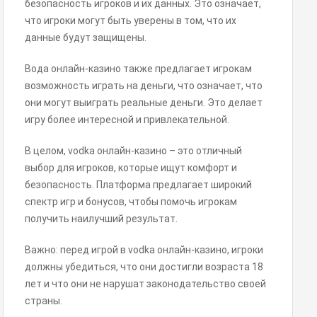
безопасность игроков и их данных. Это означает,
что игроки могут быть уверены в том, что их
данные будут защищены.
Вода онлайн-казино также предлагает игрокам
возможность играть на деньги, что означает, что
они могут выиграть реальные деньги. Это делает
игру более интересной и привлекательной.
В целом, vodka онлайн-казино – это отличный
выбор для игроков, которые ищут комфорт и
безопасность. Платформа предлагает широкий
спектр игр и бонусов, чтобы помочь игрокам
получить наилучший результат.
Важно: перед игрой в vodka онлайн-казино, игроки
должны убедиться, что они достигли возраста 18
лет и что они не нарушат законодательство своей
страны.