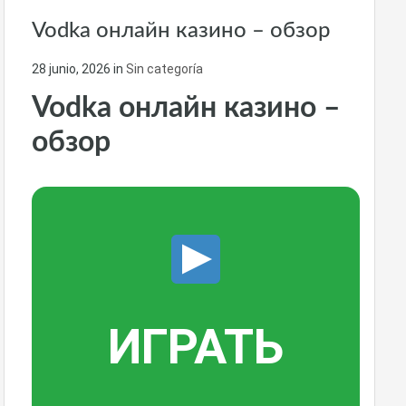
Vodka онлайн казино – обзор
28 junio, 2026
in
Sin categoría
Vodka онлайн казино –
обзор
ИГРАТЬ