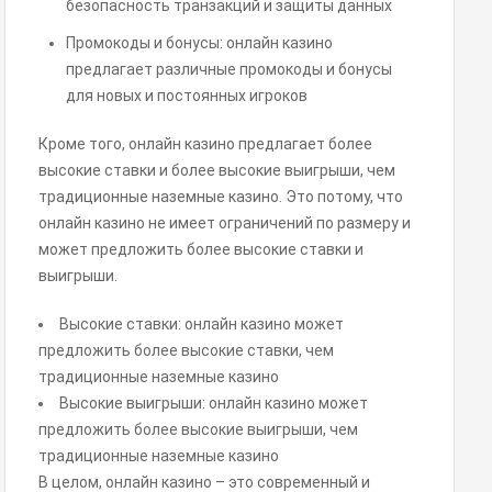
безопасность транзакций и защиты данных
Промокоды и бонусы: онлайн казино
предлагает различные промокоды и бонусы
для новых и постоянных игроков
Кроме того, онлайн казино предлагает более
высокие ставки и более высокие выигрыши, чем
традиционные наземные казино. Это потому, что
онлайн казино не имеет ограничений по размеру и
может предложить более высокие ставки и
выигрыши.
Высокие ставки: онлайн казино может
предложить более высокие ставки, чем
традиционные наземные казино
Высокие выигрыши: онлайн казино может
предложить более высокие выигрыши, чем
традиционные наземные казино
В целом, онлайн казино – это современный и