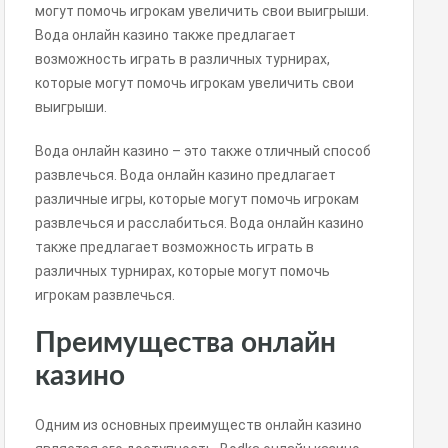
могут помочь игрокам увеличить свои выигрыши.
Вода онлайн казино также предлагает
возможность играть в различных турнирах,
которые могут помочь игрокам увеличить свои
выигрыши.
Вода онлайн казино – это также отличный способ
развлечься. Вода онлайн казино предлагает
различные игры, которые могут помочь игрокам
развлечься и расслабиться. Вода онлайн казино
также предлагает возможность играть в
различных турнирах, которые могут помочь
игрокам развлечься.
Преимущества онлайн
казино
Одним из основных преимуществ онлайн казино