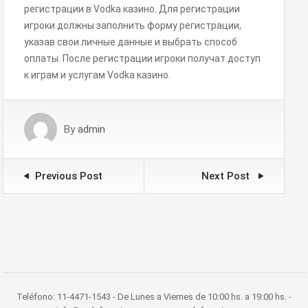
регистрации в Vodka казино. Для регистрации
игроки должны заполнить форму регистрации,
указав свои личные данные и выбрать способ
оплаты. После регистрации игроки получат доступ
к играм и услугам Vodka казино.
By
admin
Previous Post
Next Post
Teléfono: 11-4471-1543 - De Lunes a Viernes de 10:00 hs. a 19:00 hs. -