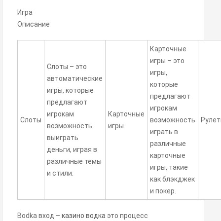
Игра
Описание
Карточные
игры – это
Слоты – это
игры,
автоматические
которые
игры, которые
предлагают
предлагают
игрокам
игрокам
Карточные
Слоты
возможность
Рулет
возможность
игры
играть в
выиграть
различные
деньги, играя в
карточные
различные темы
игры, такие
и стили.
как блэкджек
и покер.
Вodka вход –
казино водка
это процесс