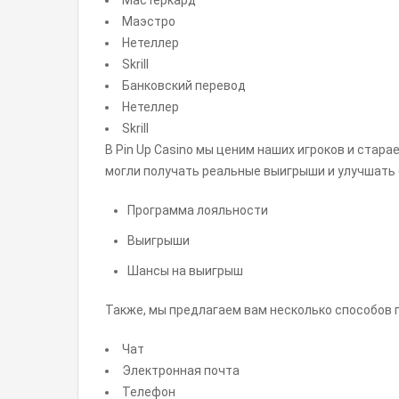
Мастеркард
Маэстро
Нетеллер
Skrill
Банковский перевод
Нетеллер
Skrill
В Pin Up Casino мы ценим наших игроков и стар
могли получать реальные выигрыши и улучшать 
Программа лояльности
Выигрыши
Шансы на выигрыш
Также, мы предлагаем вам несколько способов п
Чат
Электронная почта
Телефон