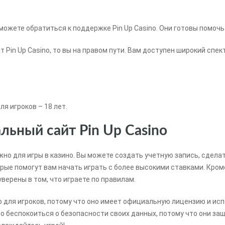
можете обратиться к поддержке Pin Up Casino. Они готовы помочь
Pin Up Casino, то вы на правом пути. Вам доступен широкий спект
я игроков – 18 лет.
льный сайт Pin Up Casino
жно для игры в казино. Вы можете создать учетную запись, сделат
рые помогут вам начать играть с более высокими ставками. Кроме
уверены в том, что играете по правилам.
то для игроков, потому что оно имеет официальную лицензию и и
но беспокоиться о безопасности своих данных, потому что они 