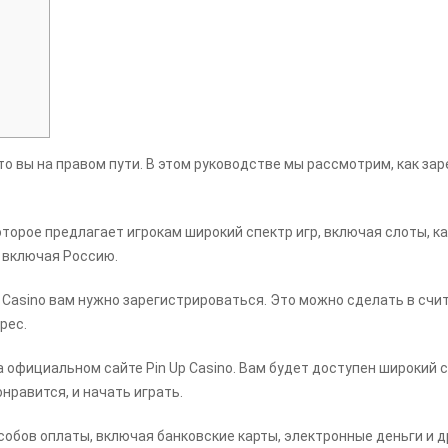
то вы на правом пути. В этом руководстве мы рассмотрим, как за
которое предлагает игрокам широкий спектр игр, включая слоты, к
, включая Россию.
p Casino вам нужно зарегистрироваться. Это можно сделать в сч
рес.
 официальном сайте Pin Up Casino. Вам будет доступен широкий с
онравится, и начать играть.
особов оплаты, включая банковские карты, электронные деньги и