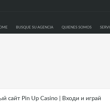
OME
BUSQUE SU AGENCIA
QUIENES SOMOS
SERV
 сайт Pin Up Casino | Входи и играй