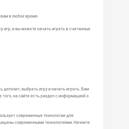
 вам в любое время.
р игр, и вы можете начать играть в считанные
ь депозит, выбрать игру и начать играть. Вам
 того, на сайте есть раздел с информацией о
спользует современные технологии для
защищены современными технологиями. Начните