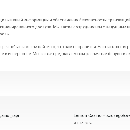
ь
щиты вашей информации и обеспечения безопасности транзакций
кционированного доступа. Мы также сотрудничаем с ведущими иг
ость.
гр, чтобы вы могли найти то, что вам понравится. Наш каталог и
вое и интересное. Мы также предлагаем вам различные бонусы и а
ains_rapi
Lemon Casino – szczegółow
9 julio, 2026