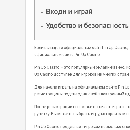
Входи и играй
Удобство и безопасность
Если вы ищете официальный сайт Pin Up Casino, 
официальном сайте Pin Up Casino.
Pin Up Casino – это популярный онлайн-казино, 
Up Casino доступен для игроков из многих стран
Для начала играть на официальном сайте Pin U
регистрации и подтвердив свой электронный ад
После регистрации вы сможете начать играть на
рулетку. Вы можете выбрать игру, которая вам п
Pin Up Casino предлагает игрокам несколько сп