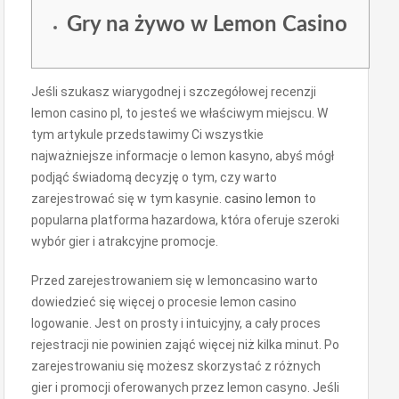
Gry na żywo w Lemon Casino
Jeśli szukasz wiarygodnej i szczegółowej recenzji
lemon casino pl, to jesteś we właściwym miejscu. W
tym artykule przedstawimy Ci wszystkie
najważniejsze informacje o lemon kasyno, abyś mógł
podjąć świadomą decyzję o tym, czy warto
zarejestrować się w tym kasynie.
casino lemon
to
popularna platforma hazardowa, która oferuje szeroki
wybór gier i atrakcyjne promocje.
Przed zarejestrowaniem się w lemoncasino warto
dowiedzieć się więcej o procesie lemon casino
logowanie. Jest on prosty i intuicyjny, a cały proces
rejestracji nie powinien zająć więcej niż kilka minut. Po
zarejestrowaniu się możesz skorzystać z różnych
gier i promocji oferowanych przez lemon casyno. Jeśli