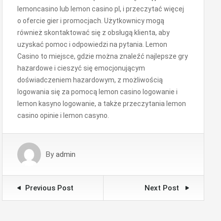
lemoncasino lub lemon casino pl, i przeczytać więcej
o ofercie gier i promocjach. Użytkownicy mogą
również skontaktować się z obsługą klienta, aby
uzyskać pomoc i odpowiedzi na pytania. Lemon
Casino to miejsce, gdzie można znaleźć najlepsze gry
hazardowe i cieszyć się emocjonującym
doświadczeniem hazardowym, z możliwością
logowania się za pomocą lemon casino logowanie i
lemon kasyno logowanie, a także przeczytania lemon
casino opinie i lemon casyno.
By
admin
Previous Post
Next Post