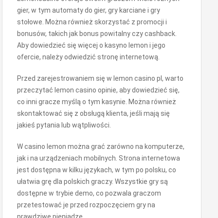
gier, w tym automaty do gier, gry karciane i gry
stołowe. Można również skorzystać z promocji i
bonusów, takich jak bonus powitalny czy cashback.
Aby dowiedzieć się więcej o kasyno lemon i jego
ofercie, należy odwiedzić stronę internetową.
Przed zarejestrowaniem się w lemon casino pl, warto
przeczytać lemon casino opinie, aby dowiedzieć się,
co inni gracze myślą o tym kasynie. Można również
skontaktować się z obsługą klienta, jeśli mają się
jakieś pytania lub wątpliwości.
W casino lemon można grać zarówno na komputerze,
jak i na urządzeniach mobilnych. Strona internetowa
jest dostępna w kilku językach, w tym po polsku, co
ułatwia grę dla polskich graczy. Wszystkie gry są
dostępne w trybie demo, co pozwala graczom
przetestować je przed rozpoczęciem gry na
prawdziwe pieniądze.