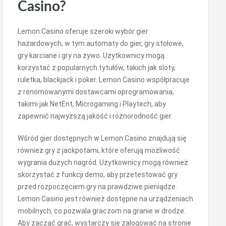
Casino?
Lemon Casino oferuje szeroki wybór gier
hazardowych, w tym automaty do gier, gry stołowe,
gry karciane i gry na żywo. Użytkownicy mogą
korzystać z popularnych tytułów, takich jak sloty,
ruletka, blackjack i poker. Lemon Casino współpracuje
z renomowanymi dostawcami oprogramowania,
takimi jak NetEnt, Microgaming i Playtech, aby
zapewnić najwyższą jakość i różnorodność gier.
Wśród gier dostępnych w Lemon Casino znajdują się
również gry z jackpotami, które oferują możliwość
wygrania dużych nagród. Użytkownicy mogą również
skorzystać z funkcji demo, aby przetestować gry
przed rozpoczęciem gry na prawdziwe pieniądze.
Lemon Casino jest również dostępne na urządzeniach
mobilnych, co pozwala graczom na granie w drodze.
Aby zacząć grać, wystarczy się zalogować na stronie