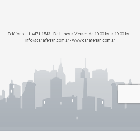
Teléfono: 11-4471-1543 - De Lunes a Viernes de 10:00 hs. a 19:00 hs. -
info@carlaferrari.com.ar
-
www.carlaferrari.com.ar