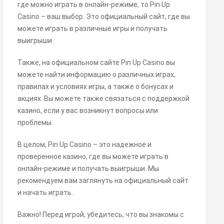
где можно играть в онлайн-режиме, то Pin Up
Casino – ваш выбор. Это официальный сайт, где вы
можете играть в различные игры и получать
выигрыши.
Также, на официальном сайте Pin Up Casino вы
можете найти информацию о различных играх,
правилах и условиях игры, а также о бонусах и
акциях. Вы можете также связаться с поддержкой
казино, если у вас возникнут вопросы или
проблемы.
В целом, Pin Up Casino – это надежное и
проверенное казино, где вы можете играть в
онлайн-режиме и получать выигрыши. Мы
рекомендуем вам заглянуть на официальный сайт
и начать играть.
Важно! Перед игрой, убедитесь, что вы знакомы с