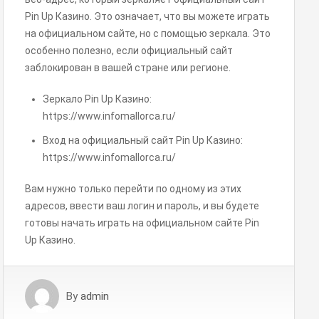
Pin Up Казино. Это означает, что вы можете играть
на официальном сайте, но с помощью зеркала. Это
особенно полезно, если официальный сайт
заблокирован в вашей стране или регионе.
Зеркало Pin Up Казино:
https://www.infomallorca.ru/
Вход на официальный сайт Pin Up Казино:
https://www.infomallorca.ru/
Вам нужно только перейти по одному из этих
адресов, ввести ваш логин и пароль, и вы будете
готовы начать играть на официальном сайте Pin
Up Казино.
By
admin