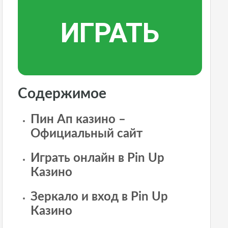
ИГРАТЬ
Содержимое
Пин Ап казино –
Официальный сайт
Играть онлайн в Pin Up
Казино
Зеркало и вход в Pin Up
Казино