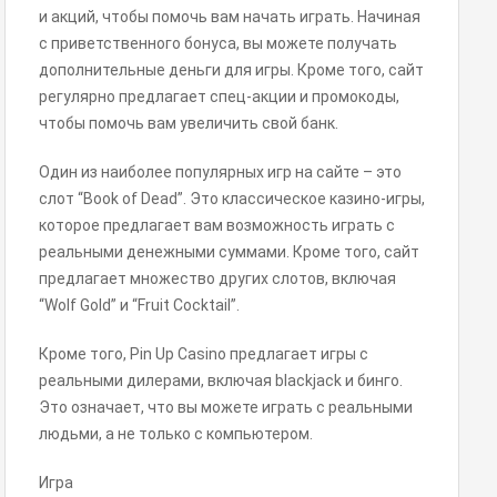
и акций, чтобы помочь вам начать играть. Начиная
с приветственного бонуса, вы можете получать
дополнительные деньги для игры. Кроме того, сайт
регулярно предлагает спец-акции и промокоды,
чтобы помочь вам увеличить свой банк.
Один из наиболее популярных игр на сайте – это
слот “Book of Dead”. Это классическое казино-игры,
которое предлагает вам возможность играть с
реальными денежными суммами. Кроме того, сайт
предлагает множество других слотов, включая
“Wolf Gold” и “Fruit Cocktail”.
Кроме того, Pin Up Casino предлагает игры с
реальными дилерами, включая blackjack и бинго.
Это означает, что вы можете играть с реальными
людьми, а не только с компьютером.
Игра