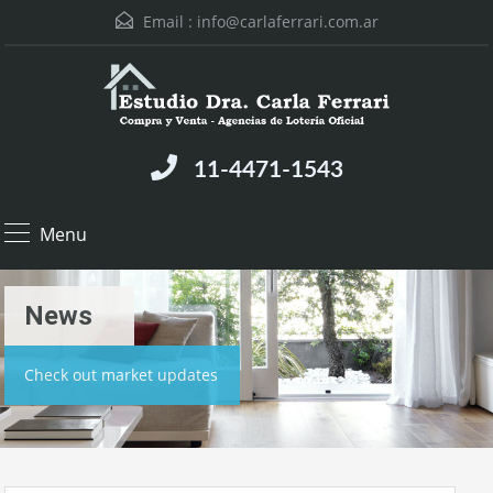
Email :
info@carlaferrari.com.ar
11-4471-1543
Menu
News
Check out market updates