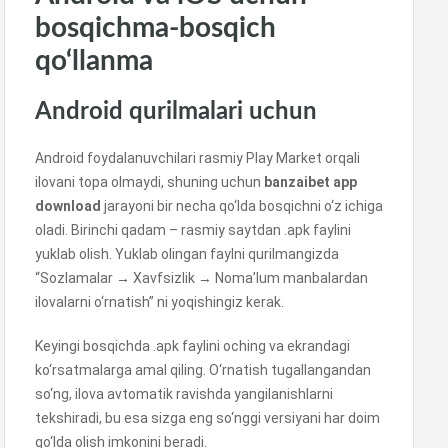
bosqichma‑bosqich
qo‘llanma
Android qurilmalari uchun
Android foydalanuvchilari rasmiy Play Market orqali
ilovani topa olmaydi, shuning uchun
banzaibet app
download
jarayoni bir necha qo‘lda bosqichni o‘z ichiga
oladi. Birinchi qadam – rasmiy saytdan .apk faylini
yuklab olish. Yuklab olingan faylni qurilmangizda
“Sozlamalar → Xavfsizlik → Noma’lum manbalardan
ilovalarni o‘rnatish” ni yoqishingiz kerak.
Keyingi bosqichda .apk faylini oching va ekrandagi
ko‘rsatmalarga amal qiling. O‘rnatish tugallangandan
so‘ng, ilova avtomatik ravishda yangilanishlarni
tekshiradi, bu esa sizga eng so‘nggi versiyani har doim
qo‘lda olish imkonini beradi.