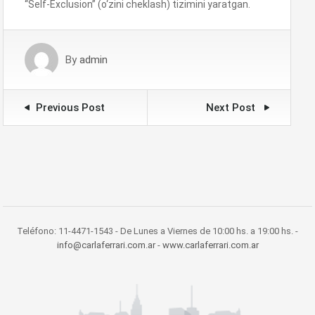
“Self‑Exclusion” (o‘zini cheklash) tizimini yaratgan.
By
admin
Previous Post
Next Post
Teléfono: 11-4471-1543 - De Lunes a Viernes de 10:00 hs. a 19:00 hs. -
info@carlaferrari.com.ar
-
www.carlaferrari.com.ar