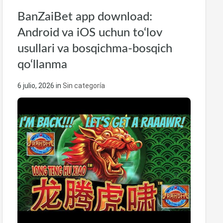
BanZaiBet app download:
Android va iOS uchun to‘lov
usullari va bosqichma‑bosqich
qo‘llanma
6 julio, 2026
in
Sin categoría