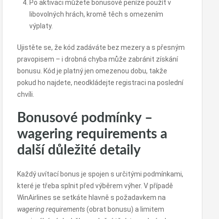
Po aktivaci můžete bonusové peníze použít v
libovolných hrách, kromě těch s omezením
výplaty.
Ujistěte se, že kód zadáváte bez mezery a s přesným
pravopisem – i drobná chyba může zabránit získání
bonusu. Kód je platný jen omezenou dobu, takže
pokud ho najdete, neodkládejte registraci na poslední
chvíli.
Bonusové podmínky –
wagering requirements a
další důležité detaily
Každý uvítací bonus je spojen s určitými podmínkami,
které je třeba splnit před výběrem výher. V případě
WinAirlines se setkáte hlavně s požadavkem na
wagering requirements
(obrat bonusu) a limitem