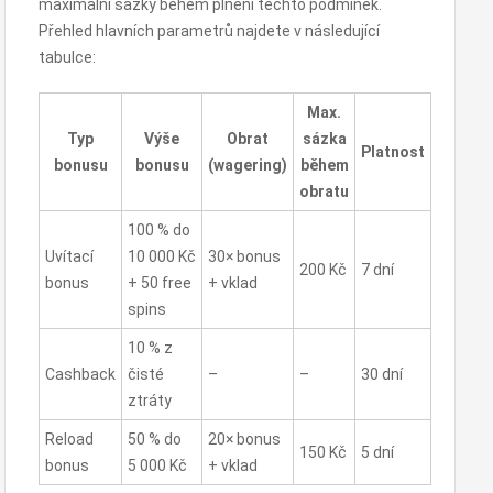
maximální sázky během plnění těchto podmínek.
Přehled hlavních parametrů najdete v následující
tabulce:
Max.
Typ
Výše
Obrat
sázka
Platnost
bonusu
bonusu
(wagering)
během
obratu
100 % do
Uvítací
10 000 Kč
30× bonus
200 Kč
7 dní
bonus
+ 50 free
+ vklad
spins
10 % z
Cashback
čisté
–
–
30 dní
ztráty
Reload
50 % do
20× bonus
150 Kč
5 dní
bonus
5 000 Kč
+ vklad