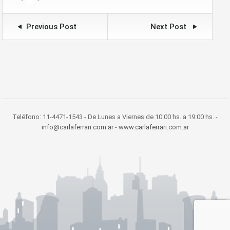
Previous Post
Next Post
Teléfono: 11-4471-1543 - De Lunes a Viernes de 10:00 hs. a 19:00 hs. -
info@carlaferrari.com.ar
-
www.carlaferrari.com.ar