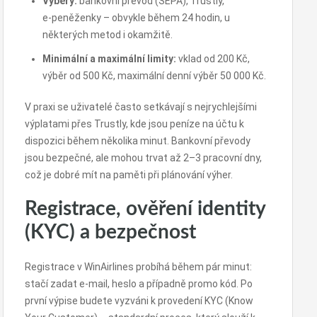
Výběry:
bankovní převod (SEPA), Trustly,
e‑peněženky – obvykle během 24 hodin, u
některých metod i okamžitě.
Minimální a maximální limity:
vklad od 200 Kč,
výběr od 500 Kč, maximální denní výběr 50 000 Kč.
V praxi se uživatelé často setkávají s nejrychlejšími
výplatami přes Trustly, kde jsou peníze na účtu k
dispozici během několika minut. Bankovní převody
jsou bezpečné, ale mohou trvat až 2–3 pracovní dny,
což je dobré mít na paměti při plánování výher.
Registrace, ověření identity
(KYC) a bezpečnost
Registrace v WinAirlines probíhá během pár minut:
stačí zadat e‑mail, heslo a případně promo kód. Po
první výpise budete vyzváni k provedení KYC (Know