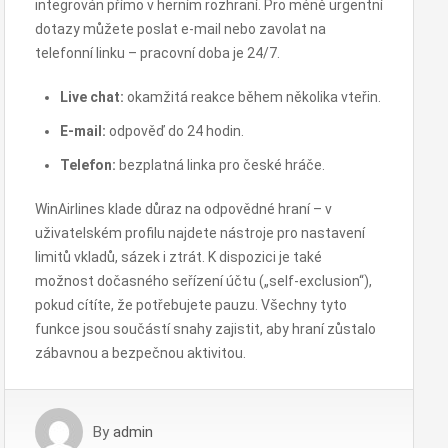
integrován přímo v herním rozhraní. Pro méně urgentní
dotazy můžete poslat e‑mail nebo zavolat na
telefonní linku – pracovní doba je 24/7.
Live chat:
okamžitá reakce během několika vteřin.
E‑mail:
odpověď do 24 hodin.
Telefon:
bezplatná linka pro české hráče.
WinAirlines klade důraz na odpovědné hraní – v
uživatelském profilu najdete nástroje pro nastavení
limitů vkladů, sázek i ztrát. K dispozici je také
možnost dočasného seřízení účtu („self‑exclusion“),
pokud cítíte, že potřebujete pauzu. Všechny tyto
funkce jsou součástí snahy zajistit, aby hraní zůstalo
zábavnou a bezpečnou aktivitou.
By
admin