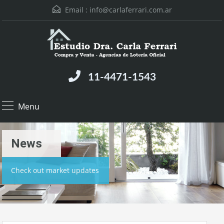
Email :
info@carlaferrari.com.ar
11-4471-1543
Menu
News
Check out market updates