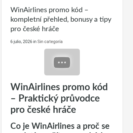
WinAirlines promo kód –
kompletní přehled, bonusy a tipy
pro české hráče
6 julio, 2026
in
Sin categoría
WinAirlines promo kód
– Praktický průvodce
pro české hráče
Co je WinAirlines a proč se