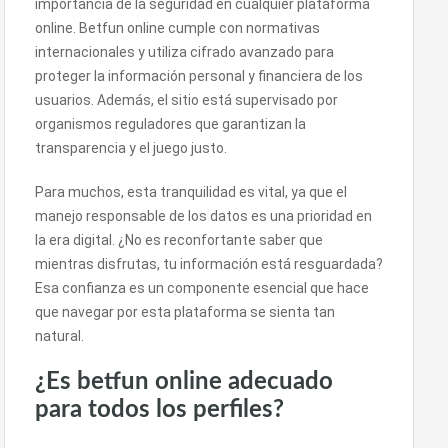
importancia de la seguridad en cualquier plataforma
online. Betfun online cumple con normativas
internacionales y utiliza cifrado avanzado para
proteger la información personal y financiera de los
usuarios. Además, el sitio está supervisado por
organismos reguladores que garantizan la
transparencia y el juego justo.
Para muchos, esta tranquilidad es vital, ya que el
manejo responsable de los datos es una prioridad en
la era digital. ¿No es reconfortante saber que
mientras disfrutas, tu información está resguardada?
Esa confianza es un componente esencial que hace
que navegar por esta plataforma se sienta tan
natural.
¿Es betfun online adecuado
para todos los perfiles?